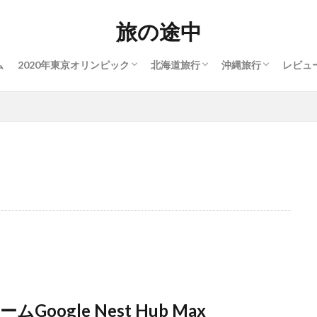
座席
チケット価格
スケジュール
1週間キャンプ泊
4泊5日キャンプ泊
3泊4日車中泊
本島
加熱
旅の途中
ム
2020年東京オリンピック
北海道旅行
沖縄旅行
レビュ
座席
チケット価格
スケジュール
1週間キャンプ泊
4泊5日キャンプ泊
3泊4日車中泊
本島
加熱
gle Nest Hub Max