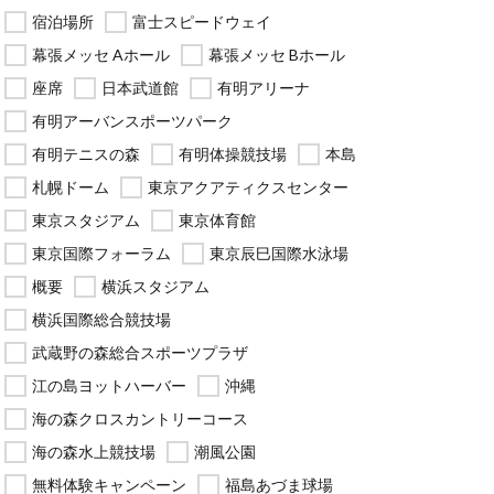
宿泊場所
富士スピードウェイ
幕張メッセ Aホール
幕張メッセ Bホール
座席
日本武道館
有明アリーナ
有明アーバンスポーツパーク
有明テニスの森
有明体操競技場
本島
札幌ドーム
東京アクアティクスセンター
東京スタジアム
東京体育館
東京国際フォーラム
東京辰巳国際水泳場
概要
横浜スタジアム
横浜国際総合競技場
武蔵野の森総合スポーツプラザ
江の島ヨットハーバー
沖縄
海の森クロスカントリーコース
海の森水上競技場
潮風公園
無料体験キャンペーン
福島あづま球場