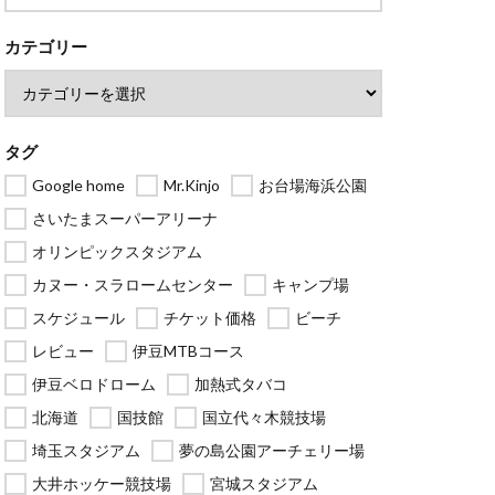
カテゴリー
タグ
Google home
Mr.Kinjo
お台場海浜公園
さいたまスーパーアリーナ
オリンピックスタジアム
カヌー・スラロームセンター
キャンプ場
スケジュール
チケット価格
ビーチ
レビュー
伊豆MTBコース
伊豆ベロドローム
加熱式タバコ
北海道
国技館
国立代々木競技場
埼玉スタジアム
夢の島公園アーチェリー場
大井ホッケー競技場
宮城スタジアム