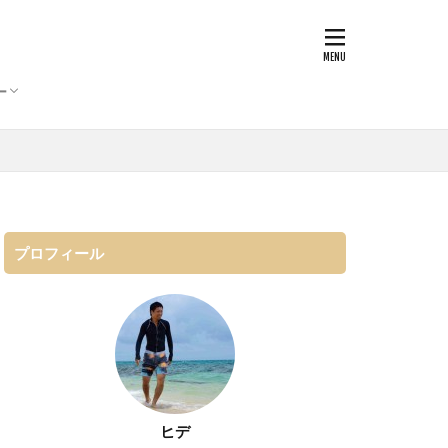
式タバコ
ー
式タバコ
プロフィール
ヒデ