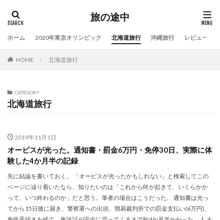
旅の途中
ホーム
2020年東京オリンピック
北海道旅行
沖縄旅行
レビュー
HOME
北海道旅行
CATEGORY
北海道旅行
2019年11月1日
オービスが光った。通知書・罰金6万円・免停30日、実際に体
験した4か月半の記録
先に結論を書いておく。 「オービスが光ったかもしれない」と検索してこの
ページに辿り着いたなら、知りたいのは「これから何が起きて、いくらかか
って、いつ終わるのか」だと思う。筆者の場合はこうだった。 通知書は光っ
てから15日後に届き、警察署への出頭、簡易裁判所での罰金支払い(6万円)、
免停手続きを経て、免許証が完全に戻ってくるまで約4か月半かかった。 1. オ