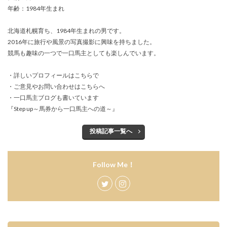
年齢：1984年生まれ
北海道札幌育ち、1984年生まれの男です。
2016年に旅行や風景の写真撮影に興味を持ちました。
競馬も趣味の一つで一口馬主としても楽しんでいます。
・詳しいプロフィールは
こちらで
・ご意見やお問い合わせは
こちらへ
・一口馬主ブログも書いています
『
Step up～馬券から一口馬主への道～
』
投稿記事一覧へ
Follow Me！