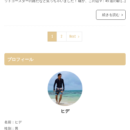
ットコースターの路だなと笑っちゃいました！ 確か、この辺 9：45 道の駅 […]
続きを読む
1
2
Next
プロフィール
ヒデ
名前：ヒデ
性別：男