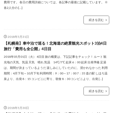
費用です。 各日の費用詳細については、各記事の最後に記載しています。 ※
各2人分の […]
続きを読む
2018年5月31日
【札幌発】車中泊で巡る！北海道の絶景観光スポット3泊4日
旅行「費用も全公開」4日目
2018年05月01日（火） 4日目 旅の概要は、下記記事をチェック！ ルート 観
光地の天気、気温 天気 晴れ 気温 14℃/7℃ 起床 6：00 起床 出発準備 足湯
は、期間が決まっているようだ 楽しみにしていたのに、浸かれなかった 利用
期間：4月下旬～10月下旬 利用時間：9：00～17：00 7：35 道の駅 しほろ温
泉より、出発 8：15 コンビニに寄り、朝食 8：30 コンビニより、出発 […]
続きを読む
2018年5月30日