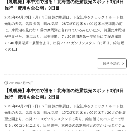
【札幌発】車中泊で巡る！北海道の絶景観光スポット3泊4日
旅行「費用も全公開」3日目
2018年04月30日（月） 3日目 旅の概要は、下記記事をチェック！ ルート 観
光地の天気、気温 天気 晴れ 気温 28℃/6℃ 起床 6：00 起床 出発準備の前
に、摩周湖を見に行く 霧の摩周湖と言われているみたいだが、 綺麗に摩周湖
が見渡せた。 車に戻り、出発準備。 7：20 摩周湖第一展望台にて 記念撮影
7：40 摩周湖第一展望台より、出発 7：55 ガソリンスタンドに寄り、給油 近
くの […]
続きを読む
2018年5月29日
【札幌発】車中泊で巡る！北海道の絶景観光スポット3泊4日
旅行「費用も全公開」2日目
2018年04月29日（日） 2日目 旅の概要は、下記記事をチェック！ ルート 観
光地の天気、気温 天気 晴れ 気温 15℃/2℃ 起床 6：00 起床 7：20 北の丘展
望公園より、出発 7：30 ガソリンスタンドに寄り、給油 近くのコンビニで朝
食 8：00 コンビニより、出発 道中、東神楽の忠別川付近の方がよっぽど ジェ