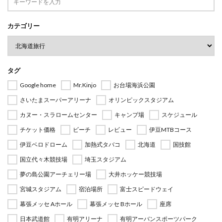
カテゴリー
タグ
Google home
Mr.Kinjo
お台場海浜公園
さいたまスーパーアリーナ
オリンピックスタジアム
カヌー・スラロームセンター
キャンプ場
スケジュール
チケット価格
ビーチ
レビュー
伊豆MTBコース
伊豆ベロドローム
加熱式タバコ
北海道
国技館
国立代々木競技場
埼玉スタジアム
夢の島公園アーチェリー場
大井ホッケー競技場
宮城スタジアム
宿泊場所
富士スピードウェイ
幕張メッセ Aホール
幕張メッセ Bホール
座席
日本武道館
有明アリーナ
有明アーバンスポーツパーク