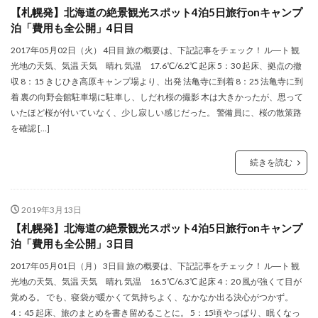
【札幌発】北海道の絶景観光スポット4泊5日旅行onキャンプ
泊「費用も全公開」4日目
2017年05月02日（火） 4日目 旅の概要は、下記記事をチェック！ ル―ト 観
光地の天気、気温 天気 晴れ 気温 17.6℃/6.2℃ 起床 5：30 起床、拠点の撤
収 8：15 きじひき高原キャンプ場より、出発 法亀寺に到着 8：25 法亀寺に到
着 裏の向野会館駐車場に駐車し、しだれ桜の撮影 木は大きかったが、思って
いたほど桜が付いていなく、少し寂しい感じだった。 警備員に、桜の散策路
を確認 […]
続きを読む
2019年3月13日
【札幌発】北海道の絶景観光スポット4泊5日旅行onキャンプ
泊「費用も全公開」3日目
2017年05月01日（月） 3日目 旅の概要は、下記記事をチェック！ ル―ト 観
光地の天気、気温 天気 晴れ 気温 16.5℃/6.3℃ 起床 4：20 風が強くて目が
覚める。 でも、寝袋が暖かくて気持ちよく、なかなか出る決心がつかず。
4：45 起床、旅のまとめを書き留めることに。 5：15頃 やっぱり、眠くなっ