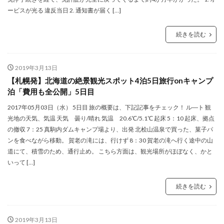
ービスが光る 違反当日 2. 通知書が届く […]
続きを読む
2019年3月13日
【札幌発】北海道の絶景観光スポット4泊5日旅行onキャンプ
泊「費用も全公開」5日目
2017年05月03日（水） 5日目 旅の概要は、下記記事をチェック！ ル―ト 観
光地の天気、気温 天気 曇り/晴れ 気温 20.6℃/5.1℃ 起床 5：10 起床、拠点
の撤収 7：25 真駒内ダムキャンプ場より、出発 北桧山温泉で買った、菓子パ
ンを食べながら移動。 賀老の滝には、行けず 8：30 賀老の滝へ行く途中の山
道にて、積雪のため、通行止め。 こちら方面は、観光場所がほぼなく、かと
いって […]
続きを読む
2019年3月13日