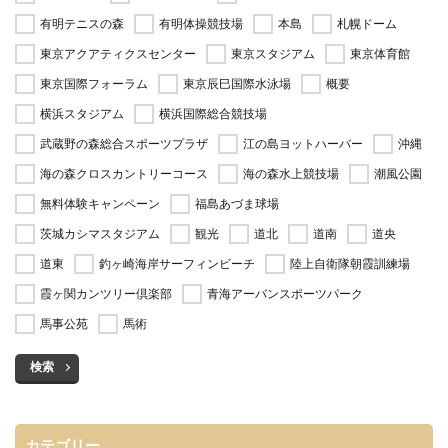
有明テニスの森
有明体操競技場
本島
札幌ドーム
東京アクアティクスセンター
東京スタジアム
東京体育館
東京国際フォーラム
東京辰巳国際水泳場
概要
横浜スタジアム
横浜国際総合競技場
武蔵野の森総合スポーツプラザ
江の島ヨットハーバー
沖縄
海の森クロスカントリーコース
海の森水上競技場
潮風公園
無料体験キャンペーン
福島あづま球場
茨城カシマスタジアム
観光
道北
道南
道央
道東
釣ヶ崎海岸サーフィンビーチ
陸上自衛隊朝霞訓練場
霞ヶ関カンツリー倶楽部
青海アーバンスポーツパーク
馬事公苑
馬術
検索
カテゴリー