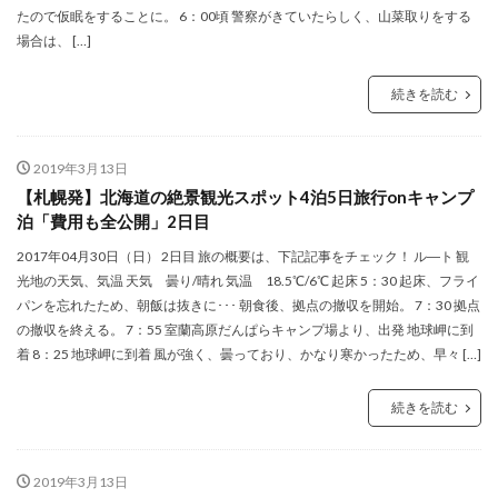
たので仮眠をすることに。 6：00頃 警察がきていたらしく、山菜取りをする
場合は、 […]
続きを読む
2019年3月13日
【札幌発】北海道の絶景観光スポット4泊5日旅行onキャンプ
泊「費用も全公開」2日目
2017年04月30日（日） 2日目 旅の概要は、下記記事をチェック！ ル―ト 観
光地の天気、気温 天気 曇り/晴れ 気温 18.5℃/6℃ 起床 5：30 起床、フライ
パンを忘れたため、朝飯は抜きに･･･ 朝食後、拠点の撤収を開始。 7：30 拠点
の撤収を終える。 7：55 室蘭高原だんぱらキャンプ場より、出発 地球岬に到
着 8：25 地球岬に到着 風が強く、曇っており、かなり寒かったため、早々 […]
続きを読む
2019年3月13日