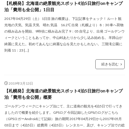
【札幌発】北海道の絶景観光スポット4泊5日旅行onキャンプ
泊「費用も全公開」1日目
2017年04月29日（土） 1日目 旅の概要は、下記記事をチェック！ ル―ト 観
光地の天気、気温 天気 晴れ 気温 16.2℃ 出発（札幌より） 8：30 車へ荷物
の積み込みを開始、9時頃に積み込み完了 9：05 自宅より、出発 ゴールデンウ
ィークということもあってか、中山峠あたりから少し込み始める。 羊蹄山が
綺麗に見えた。初めてあんなに綺麗な山を見たかもしれない。 三階滝公園に
到着 11：23 […]
続きを読む
2019年3月13日
【札幌発】北海道の絶景観光スポット4泊5日旅行onキャンプ
泊「費用も全公開」概要
ゴールデンウィークにキャンプ泊にて、主に道南の観光を4泊5日で行ってき
ましたので概要を紹介します。 GPSログ 今回記録したGPSのログがこちら
（GPSロガーAndroidにて記録） 旅の期間 2017年04月29日から2017年05月
03日まで（4泊5日） 総費用（4泊5日） レンタカー、及び、キャンプ泊での総