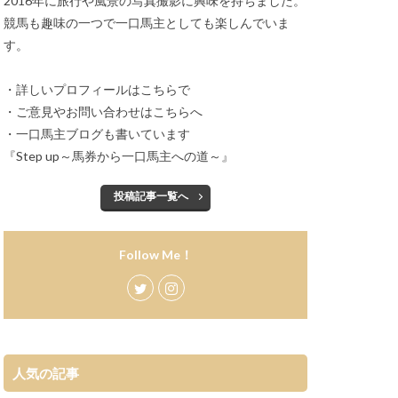
2016年に旅行や風景の写真撮影に興味を持ちました。
競馬も趣味の一つで一口馬主としても楽しんでいま
す。
・詳しいプロフィールは
こちらで
・ご意見やお問い合わせは
こちらへ
・一口馬主ブログも書いています
『
Step up～馬券から一口馬主への道～
』
投稿記事一覧へ
Follow Me！
人気の記事