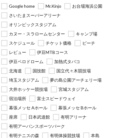
Google home
Mr.Kinjo
お台場海浜公園
さいたまスーパーアリーナ
オリンピックスタジアム
カヌー・スラロームセンター
キャンプ場
スケジュール
チケット価格
ビーチ
レビュー
伊豆MTBコース
伊豆ベロドローム
加熱式タバコ
北海道
国技館
国立代々木競技場
埼玉スタジアム
夢の島公園アーチェリー場
大井ホッケー競技場
宮城スタジアム
宿泊場所
富士スピードウェイ
幕張メッセ Aホール
幕張メッセ Bホール
座席
日本武道館
有明アリーナ
有明アーバンスポーツパーク
有明テニスの森
有明体操競技場
本島