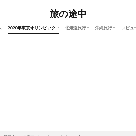
座席
チケット価格
スケジュール
1週間キャンプ泊
4泊5日キャンプ泊
3泊4日車中泊
本島
加熱
旅の途中
ム
2020年東京オリンピック
北海道旅行
沖縄旅行
レビュ
座席
チケット価格
スケジュール
1週間キャンプ泊
4泊5日キャンプ泊
3泊4日車中泊
本島
加熱