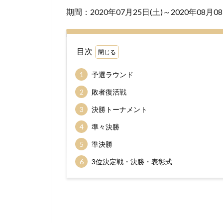
期間：2020年07月25日(土)～2020年08月08
目次
1
予選ラウンド
2
敗者復活戦
3
決勝トーナメント
4
準々決勝
5
準決勝
6
3位決定戦・決勝・表彰式