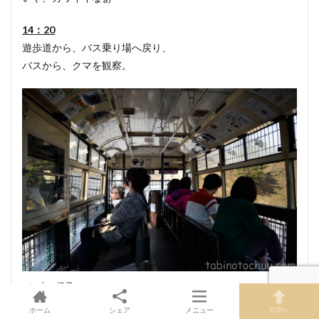
14：20
遊歩道から、バス乗り場へ戻り、
バスから、クマを観察。
バス内の様子
ホーム
シェア
メニュー
TOPへ