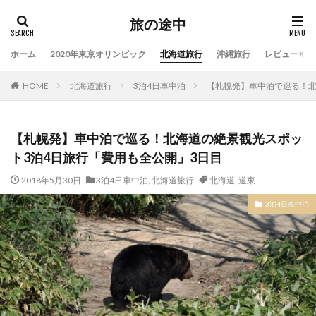
旅の途中
ホーム
2020年東京オリンピック
北海道旅行
沖縄旅行
レビュー
HOME
北海道旅行
3泊4日車中泊
【札幌発】車中泊で巡る！北
【札幌発】車中泊で巡る！北海道の絶景観光スポッ
ト3泊4日旅行「費用も全公開」3日目
2018年5月30日
3泊4日車中泊
,
北海道旅行
北海道
,
道東
3泊4日車中泊