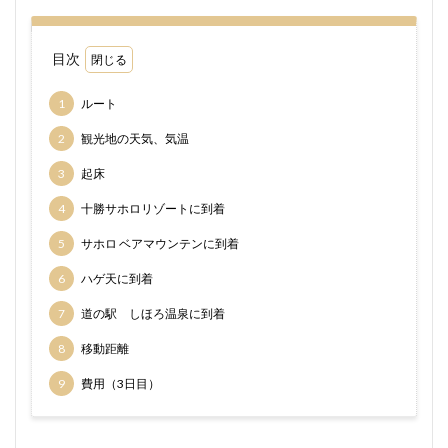
目次
1
ルート
2
観光地の天気、気温
3
起床
4
十勝サホロリゾートに到着
5
サホロ ベアマウンテンに到着
6
ハゲ天に到着
7
道の駅 しほろ温泉に到着
8
移動距離
9
費用（3日目）