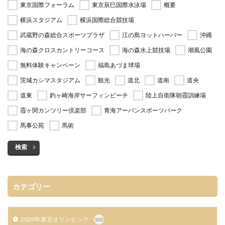
東京国際フォーラム
東京辰巳国際水泳場
概要
横浜スタジアム
横浜国際総合競技場
武蔵野の森総合スポーツプラザ
江の島ヨットハーバー
沖縄
海の森クロスカントリーコース
海の森水上競技場
潮風公園
無料体験キャンペーン
福島あづま球場
茨城カシマスタジアム
観光
道北
道南
道央
道東
釣ヶ崎海岸サーフィンビーチ
陸上自衛隊朝霞訓練場
霞ヶ関カンツリー倶楽部
青海アーバンスポーツパーク
馬事公苑
馬術
検索
カテゴリー
2020年東京オリンピック
100