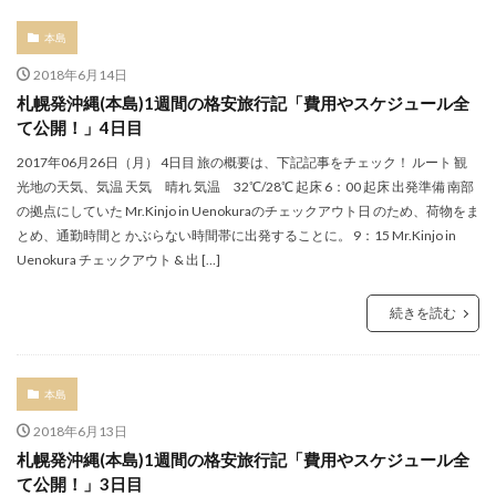
本島
2018年6月14日
札幌発沖縄(本島)1週間の格安旅行記「費用やスケジュール全
て公開！」4日目
2017年06月26日（月） 4日目 旅の概要は、下記記事をチェック！ ルート 観
光地の天気、気温 天気 晴れ 気温 32℃/28℃ 起床 6：00 起床 出発準備 南部
の拠点にしていた Mr.Kinjo in Uenokuraのチェックアウト日 のため、荷物をま
とめ、通勤時間と かぶらない時間帯に出発することに。 9：15 Mr.Kinjo in
Uenokura チェックアウト & 出 […]
続きを読む
本島
2018年6月13日
札幌発沖縄(本島)1週間の格安旅行記「費用やスケジュール全
て公開！」3日目