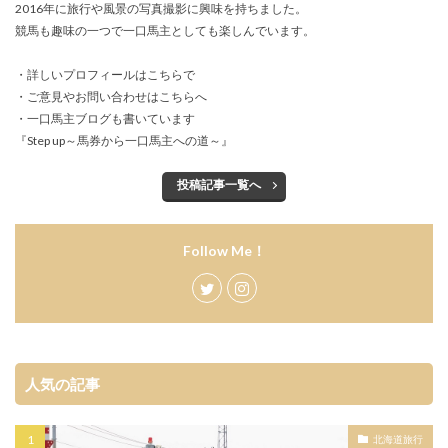
2016年に旅行や風景の写真撮影に興味を持ちました。
競馬も趣味の一つで一口馬主としても楽しんでいます。
・詳しいプロフィールは
こちらで
・ご意見やお問い合わせは
こちらへ
・一口馬主ブログも書いています
『
Step up～馬券から一口馬主への道～
』
投稿記事一覧へ
Follow Me！
人気の記事
北海道旅行