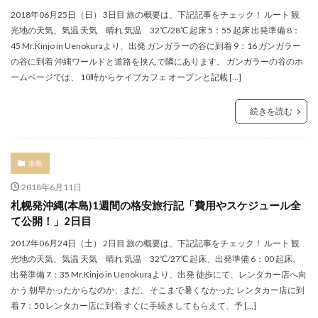
2018年06月25日（日） 3日目 旅の概要は、下記記事をチェック！ ルート 観
光地の天気、気温 天気 晴れ 気温 32℃/28℃ 起床 5：55 起床 出発準備 8：
45 Mr.Kinjo in Uenokuraより、出発 ガンガラーの谷に到着 9：16 ガンガラー
の谷に到着 沖縄ワールドと道路を挟んで隣にあります。 ガンガラーの谷のホ
ームページでは、 10時からケイブカフェ オープンと記載 […]
続きを読む
本島
2018年6月11日
札幌発沖縄(本島)1週間の格安旅行記「費用やスケジュール全
て公開！」2日目
2017年06月24日（土） 2日目 旅の概要は、下記記事をチェック！ ルート 観
光地の天気、気温 天気 晴れ 気温 32℃/27℃ 起床、出発準備 6：00 起床、
出発準備 7：35 Mr.Kinjo in Uenokuraより、出発 徒歩にて、レンタカー店へ向
かう 朝早かったからなのか、まだ、 そこまで暑くなかった レンタカー店に到
着 7：50 レンタカー店に到着 すぐに手続きしてもらえて、予 […]