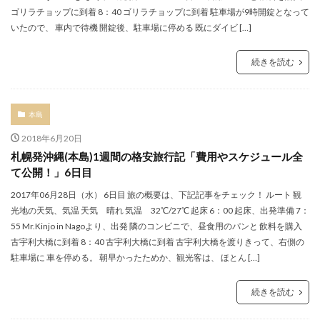
ゴリラチョップに到着 8：40 ゴリラチョップに到着 駐車場が9時開錠となって
いたので、 車内で待機 開錠後、駐車場に停める 既にダイビ […]
続きを読む
本島
2018年6月20日
札幌発沖縄(本島)1週間の格安旅行記「費用やスケジュール全
て公開！」6日目
2017年06月28日（水） 6日目 旅の概要は、下記記事をチェック！ ルート 観
光地の天気、気温 天気 晴れ 気温 32℃/27℃ 起床 6：00 起床、出発準備 7：
55 Mr.Kinjo in Nagoより、出発 隣のコンビニで、昼食用のパンと 飲料を購入
古宇利大橋に到着 8：40 古宇利大橋に到着 古宇利大橋を渡りきって、右側の
駐車場に 車を停める。 朝早かったためか、観光客は、 ほとん […]
続きを読む