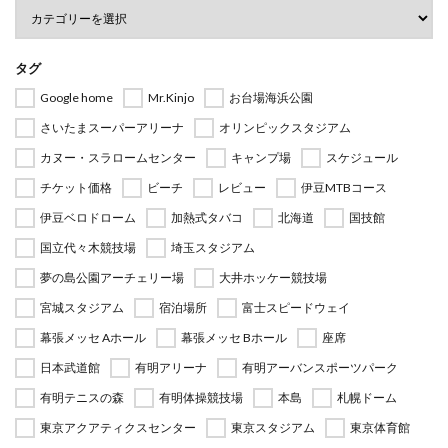
タグ
Google home
Mr.Kinjo
お台場海浜公園
さいたまスーパーアリーナ
オリンピックスタジアム
カヌー・スラロームセンター
キャンプ場
スケジュール
チケット価格
ビーチ
レビュー
伊豆MTBコース
伊豆ベロドローム
加熱式タバコ
北海道
国技館
国立代々木競技場
埼玉スタジアム
夢の島公園アーチェリー場
大井ホッケー競技場
宮城スタジアム
宿泊場所
富士スピードウェイ
幕張メッセ Aホール
幕張メッセ Bホール
座席
日本武道館
有明アリーナ
有明アーバンスポーツパーク
有明テニスの森
有明体操競技場
本島
札幌ドーム
東京アクアティクスセンター
東京スタジアム
東京体育館