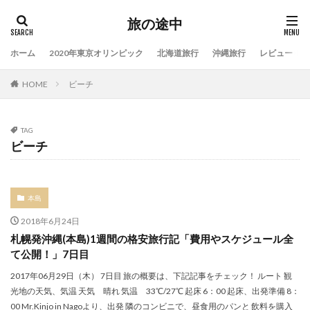
旅の途中
ホーム
2020年東京オリンピック
北海道旅行
沖縄旅行
レビュー
HOME
ビーチ
TAG
ビーチ
本島
2018年6月24日
札幌発沖縄(本島)1週間の格安旅行記「費用やスケジュール全
て公開！」7日目
2017年06月29日（木） 7日目 旅の概要は、下記記事をチェック！ ルート 観
光地の天気、気温 天気 晴れ 気温 33℃/27℃ 起床 6：00 起床、出発準備 8：
00 Mr.Kinjo in Nagoより、出発 隣のコンビニで、昼食用のパンと 飲料を購入